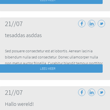
Sed posuere consectetur ...
21//07
tesaddas asddas
Sed posuere consectetur est at lobortis. Aenean lacinia
bibendum nulla sed consectetur. Donec ullamcorper nulla
non metus auctor fringilla. Curabitur blandit tempus porttitor.
LEES MEER
Sed posuere consectetur ...
21//07
Hallo wereld!