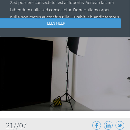
Sed posuere consectetur est at lobortis. Aenean lacinia
bibendum nulla sed consectetur. Donec ullamcorper
nulla non metus auctor fringilla. Curabitur blandit tempus
LEES MEER
porttitor. Sed posuere consectetur ...
21//07