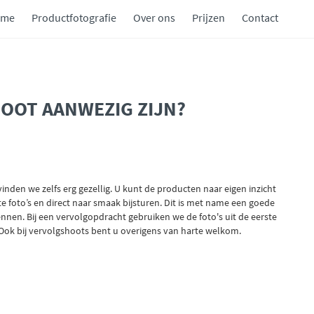
ome
Productfotografie
Over ons
Prijzen
Contact
SHOOT AANWEZIG ZIJN?
 vinden we zelfs erg gezellig. U kunt de producten naar eigen inzicht
 foto’s en direct naar smaak bijsturen. Dit is met name een goede
nnen. Bij een vervolgopdracht gebruiken we de foto's uit de eerste
k. Ook bij vervolgshoots bent u overigens van harte welkom.