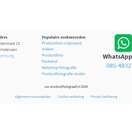
dres
Populaire zoekwoorden
Productfoto vrijstaand
terstraat 15
maken
mstelveen
WhatsApp
Productfoto
hrijving
Packshot
085-4832
Webshop fotografie
Productfotografie studio
uw-productfotograaf.nl 2026
Algemene voorwaarden
Cookie verklaring
Privacy Verklaring