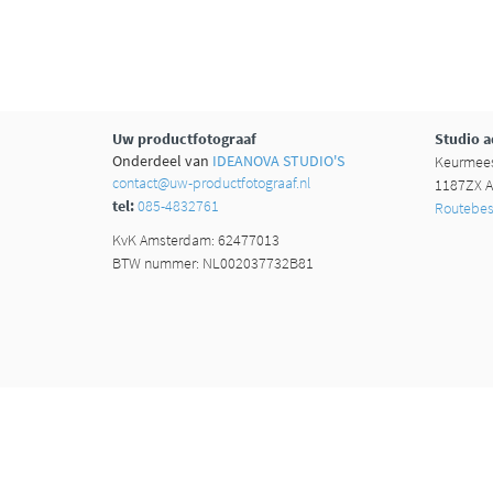
Uw productfotograaf
Studio a
Onderdeel van
IDEANOVA STUDIO'S
Keurmees
contact@uw-productfotograaf.nl
1187ZX A
tel:
085-4832761
Routebesc
KvK Amsterdam: 62477013
BTW nummer: NL002037732B81