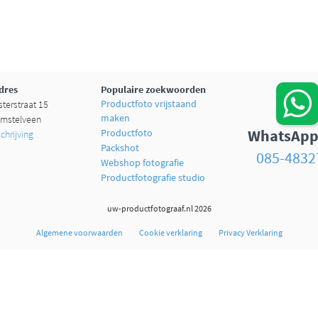
dres
Populaire zoekwoorden
Productfoto vrijstaand
terstraat 15
maken
mstelveen
WhatsApp
Productfoto
hrijving
Packshot
085-4832
Webshop fotografie
Productfotografie studio
uw-productfotograaf.nl 2026
Algemene voorwaarden
Cookie verklaring
Privacy Verklaring