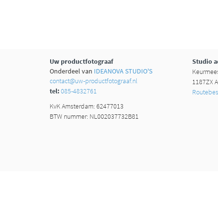
Uw productfotograaf
Studio a
Onderdeel van
IDEANOVA STUDIO'S
Keurmees
contact@uw-productfotograaf.nl
1187ZX A
tel:
085-4832761
Routebesc
KvK Amsterdam: 62477013
BTW nummer: NL002037732B81