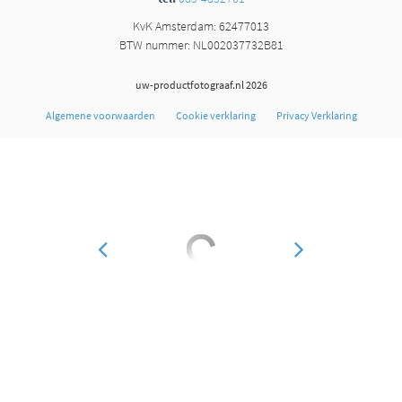
KvK Amsterdam: 62477013
BTW nummer: NL002037732B81
uw-productfotograaf.nl 2026
Algemene voorwaarden
Cookie verklaring
Privacy Verklaring