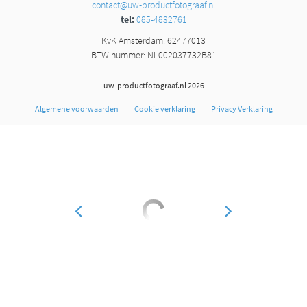
contact@uw-productfotograaf.nl
tel:
085-4832761
KvK Amsterdam: 62477013
BTW nummer: NL002037732B81
uw-productfotograaf.nl 2026
Algemene voorwaarden
Cookie verklaring
Privacy Verklaring