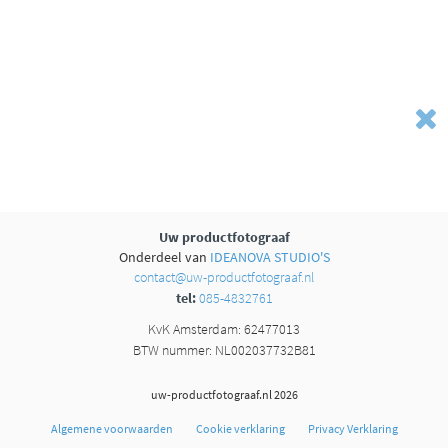
Uw productfotograaf
Onderdeel van
IDEANOVA STUDIO'S
contact@uw-productfotograaf.nl
tel:
085-4832761
KvK Amsterdam: 62477013
BTW nummer: NL002037732B81
uw-productfotograaf.nl 2026
Algemene voorwaarden
Cookie verklaring
Privacy Verklaring