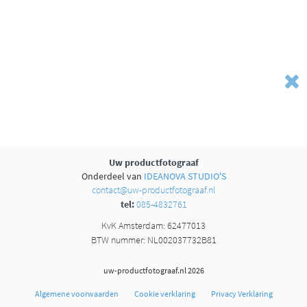
Uw productfotograaf
Onderdeel van
IDEANOVA STUDIO'S
contact@uw-productfotograaf.nl
tel:
085-4832761
KvK Amsterdam: 62477013
BTW nummer: NL002037732B81
uw-productfotograaf.nl 2026
Algemene voorwaarden
Cookie verklaring
Privacy Verklaring