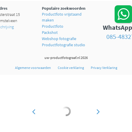
dres
Populaire zoekwoorden
Productfoto vrijstaand
terstraat 15
maken
mstelveen
WhatsApp
Productfoto
hrijving
Packshot
085-4832
Webshop fotografie
Productfotografie studio
uw-productfotograaf.nl 2026
Algemene voorwaarden
Cookie verklaring
Privacy Verklaring