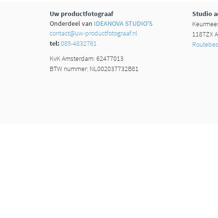
Uw productfotograaf
Studio a
Onderdeel van
IDEANOVA STUDIO'S
Keurmees
contact@uw-productfotograaf.nl
1187ZX A
tel:
085-4832761
Routebesc
KvK Amsterdam: 62477013
BTW nummer: NL002037732B81