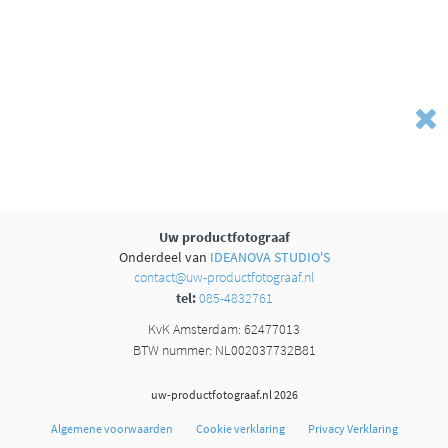
Uw productfotograaf
Onderdeel van
IDEANOVA STUDIO'S
contact@uw-productfotograaf.nl
tel:
085-4832761
KvK Amsterdam: 62477013
BTW nummer: NL002037732B81
uw-productfotograaf.nl 2026
Algemene voorwaarden
Cookie verklaring
Privacy Verklaring